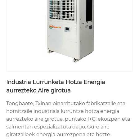
Industria Lurrunketa Hotza Energia
aurrezteko Aire girotua
Tongbaote, Txinan oinarritutako fabrikatzaile eta
hornitzaile industriala lurruntze hotza energia
aurrezteko aire girotua, puntako I+G, ekoizpen eta
salmentan espezializatuta dago. Gure aire
girotzaileek energia-aurrezpena eta hozte-