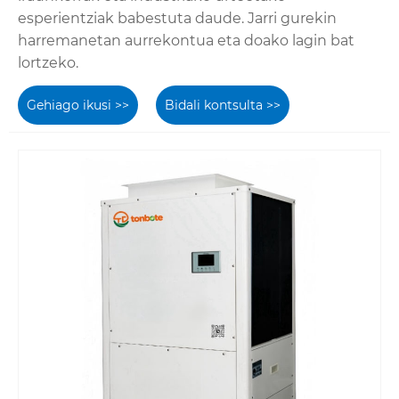
esperientziak babestuta daude. Jarri gurekin
harremanetan aurrekontua eta doako lagin bat
lortzeko.
Gehiago ikusi >>
Bidali kontsulta >>