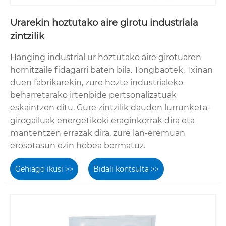
Urarekin hoztutako aire girotu industriala
zintzilik
Hanging industrial ur hoztutako aire girotuaren
hornitzaile fidagarri baten bila. Tongbaotek, Txinan
duen fabrikarekin, zure hozte industrialeko
beharretarako irtenbide pertsonalizatuak
eskaintzen ditu. Gure zintzilik dauden lurrunketa-
girogailuak energetikoki eraginkorrak dira eta
mantentzen errazak dira, zure lan-eremuan
erosotasun ezin hobea bermatuz.
Gehiago ikusi >>
Bidali kontsulta >>