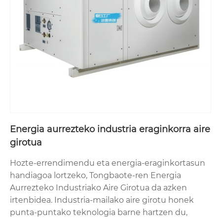
Energia aurrezteko industria eraginkorra aire
girotua
Hozte-errendimendu eta energia-eraginkortasun
handiagoa lortzeko, Tongbaote-ren Energia
Aurrezteko Industriako Aire Girotua da azken
irtenbidea. Industria-mailako aire girotu honek
punta-puntako teknologia barne hartzen du,