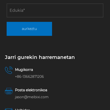
aurkeztu
Jarri gurekin harremanetan
Mugikorra
+86-13662871206
Posta elektronikoa
jason@meibixi.com