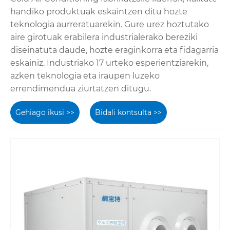
handiko produktuak eskaintzen ditu hozte
teknologia aurreratuarekin. Gure urez hoztutako
aire girotuak erabilera industrialerako bereziki
diseinatuta daude, hozte eraginkorra eta fidagarria
eskainiz. Industriako 17 urteko esperientziarekin,
azken teknologia eta iraupen luzeko
errendimendua ziurtatzen ditugu.
Gehiago ikusi >>
Bidali kontsulta >>