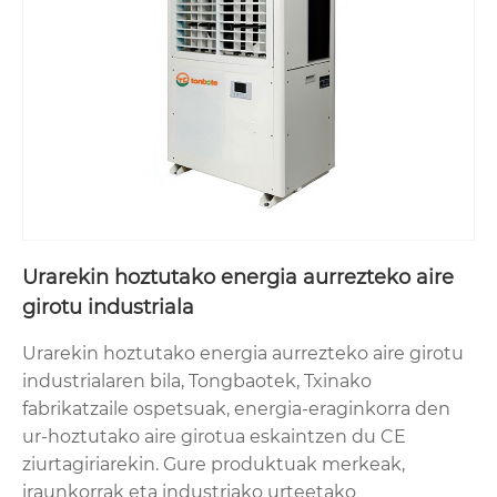
Urarekin hoztutako energia aurrezteko aire
girotu industriala
Urarekin hoztutako energia aurrezteko aire girotu
industrialaren bila, Tongbaotek, Txinako
fabrikatzaile ospetsuak, energia-eraginkorra den
ur-hoztutako aire girotua eskaintzen du CE
ziurtagiriarekin. Gure produktuak merkeak,
iraunkorrak eta industriako urteetako