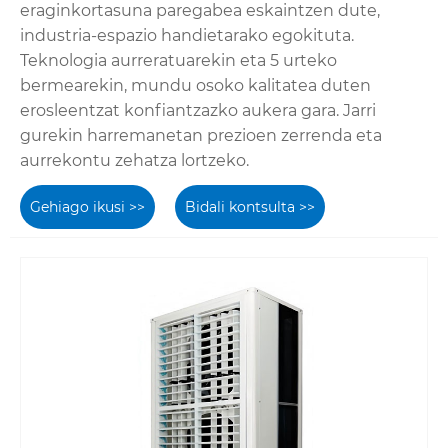
eraginkortasuna paregabea eskaintzen dute,
industria-espazio handietarako egokituta.
Teknologia aurreratuarekin eta 5 urteko
bermearekin, mundu osoko kalitatea duten
erosleentzat konfiantzazko aukera gara. Jarri
gurekin harremanetan prezioen zerrenda eta
aurrekontu zehatza lortzeko.
Gehiago ikusi >>
Bidali kontsulta >>