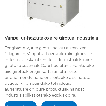
Vanpal ur-hoztutako aire girotua industriala
Tongbaote-k, Aire girotu industrialaren izen
fidagarrian, Vanpal ur-hoztutako aire girotzaile
industriala eskaintzen du Ur Industrialeko aire
girotuko sistemak. Gure hodietan oinarritutako
aire girotuak eraginkortasun eta hozte
errendimendu handiena lortzeko diseinatuta
daude. Txinan egindako teknologia
aurreratuarekin, gure produktuak hainbat
industria aplikaziotarako egokiak dira.