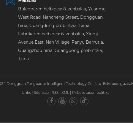
Helbidea
Bulegoaren helbidea: 8. zenbakia, Yuanmei
West Road, Nancheng Street, Dongguan
hiria, Guangdong probintzia, Txina
Fabrikaren helbidea: 6. zenbakia, Xingji
Avenue East, Nan Village, Panyu Barrutia,
Guangzhou hiria, Guangdong probintzia,
Txina
24 Dongguan Tongbaote Intelligent Technology Co., Ltd. Eskubide guztiak
Links
|
Sitemap
|
RSS
|
XML
|
Pribatutasun politika
|