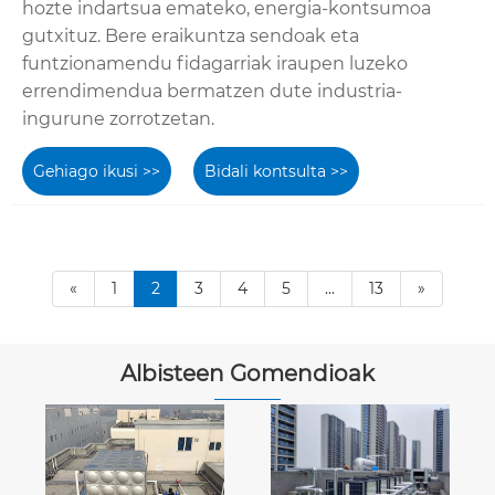
hozte indartsua emateko, energia-kontsumoa
gutxituz. Bere eraikuntza sendoak eta
funtzionamendu fidagarriak iraupen luzeko
errendimendua bermatzen dute industria-
ingurune zorrotzetan.
Gehiago ikusi >>
Bidali kontsulta >>
«
1
2
3
4
5
...
13
»
Albisteen Gomendioak