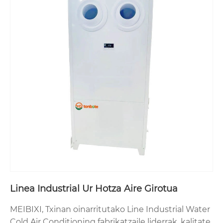
Linea Industrial Ur Hotza Aire Girotua
MEIBIXI, Txinan oinarritutako Line Industrial Water
Cold Air Conditioning fabrikatzaile liderrak, kalitate